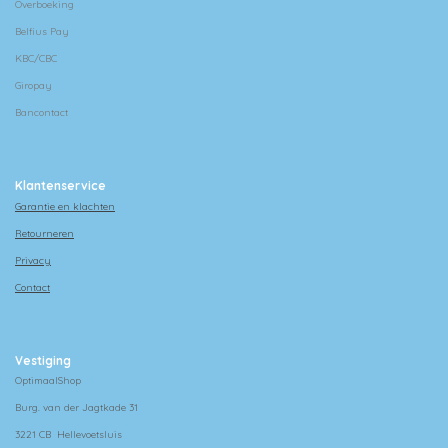
Overboeking
Belfius Pay
KBC/CBC
Giropay
Bancontact
Klantenservice
Garantie en klachten
Retourneren
Privacy
Contact
Vestiging
OptimaalShop
Burg. van der Jagtkade 31
3221 CB Hellevoetsluis