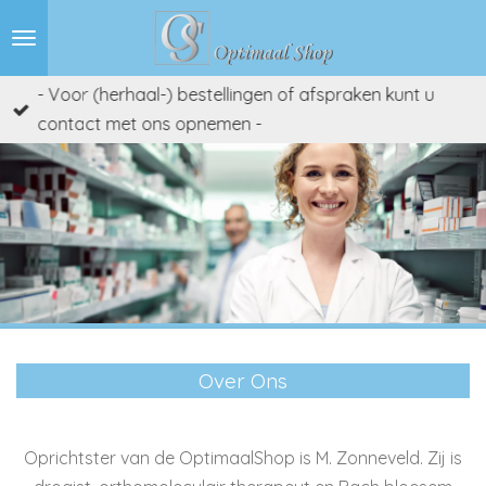
Ga
direct
naar
- Voor (herhaal-) bestellingen of afspraken kunt u
de
contact met ons opnemen -
hoofdinhoud
Over Ons
Oprichtster van de OptimaalShop is M. Zonneveld. Z
ij is