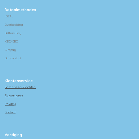
Betaalmethodes
iDEAL
Overboeking
Belfius Pay
KBC/CBC
Giropay
Bancontact
Klantenservice
Garantie en klachten
Retourneren
Privacy
Contact
Vestiging