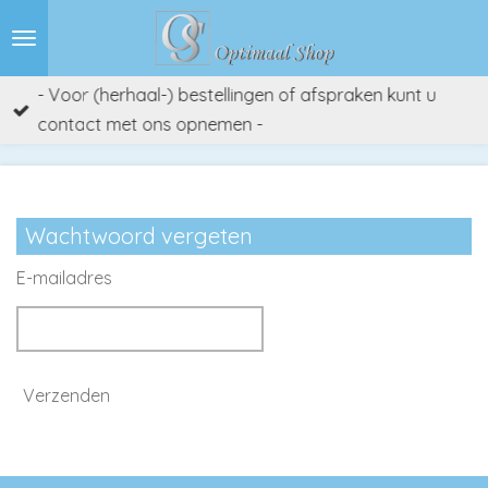
Ga
direct
naar
- Voor (herhaal-) bestellingen of afspraken kunt u
de
contact met ons opnemen -
hoofdinhoud
Wachtwoord vergeten
E-mailadres
Verzenden